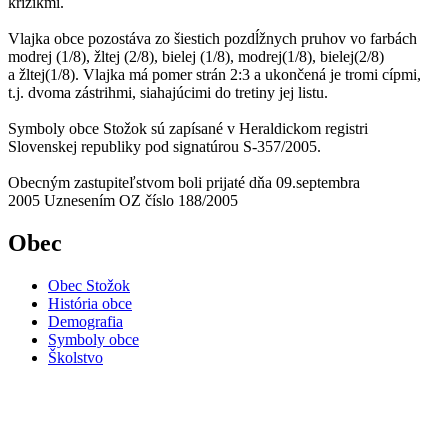
krížikmi.
Vlajka obce pozostáva zo šiestich pozdĺžnych pruhov vo farbách
modrej (1/8), žltej (2/8), bielej (1/8), modrej(1/8), bielej(2/8)
a žltej(1/8). Vlajka má pomer strán 2:3 a ukončená je tromi cípmi,
t.j. dvoma zástrihmi, siahajúcimi do tretiny jej listu.
Symboly obce Stožok sú zapísané v Heraldickom registri
Slovenskej republiky pod signatúrou S-357/2005.
Obecným zastupiteľstvom boli prijaté dňa 09.septembra
2005 Uznesením OZ číslo 188/2005
Obec
Obec Stožok
História obce
Demografia
Symboly obce
Školstvo