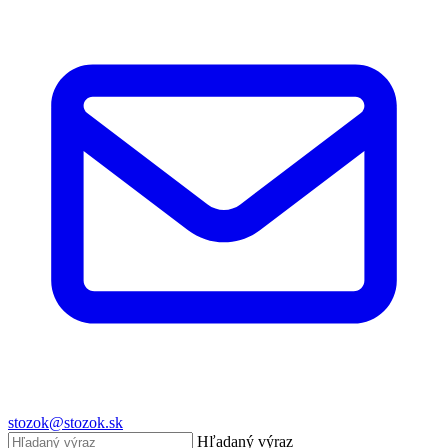
stozok@stozok.sk
Hľadaný výraz