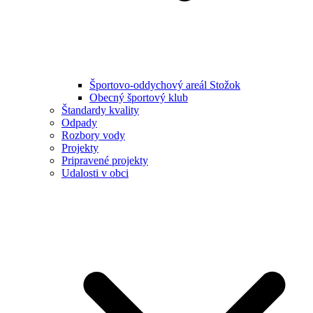
Športovo-oddychový areál Stožok
Obecný športový klub
Štandardy kvality
Odpady
Rozbory vody
Projekty
Pripravené projekty
Udalosti v obci