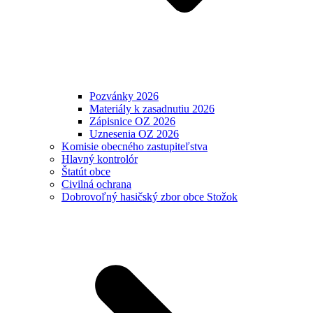
Pozvánky 2026
Materiály k zasadnutiu 2026
Zápisnice OZ 2026
Uznesenia OZ 2026
Komisie obecného zastupiteľstva
Hlavný kontrolór
Štatút obce
Civilná ochrana
Dobrovoľný hasičský zbor obce Stožok