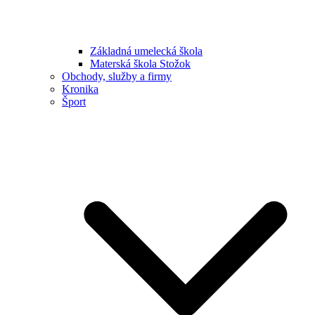
Základná umelecká škola
Materská škola Stožok
Obchody, služby a firmy
Kronika
Šport