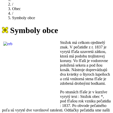
/
Obec
/
Symboly obce
Symboly obce
Stožok má celkom ojedinelý
znak. V pečatidle z r. 1837 je
vyrytá fľaša uzavretá zátkou,
ktorá má podobu trojlistovej
koruny. Vo fľaši je vodorovne
položená sekera a pod ňou
kosák. Nástroje doprevádzajú
dva kvietky o štyroch lupeňoch
a celá vnútorná stena fľaše je
zdobená drobnými bodkami.
Po stranách fľaše je v kurzíve
vyrytý text : Stožok obec *,
pod fľašou rok vzniku pečatidla
: 1837. Po obvode pečatného
poľa sú vyryté dve vavrínové ratolesti. Odtlačky pečatidla sme našli