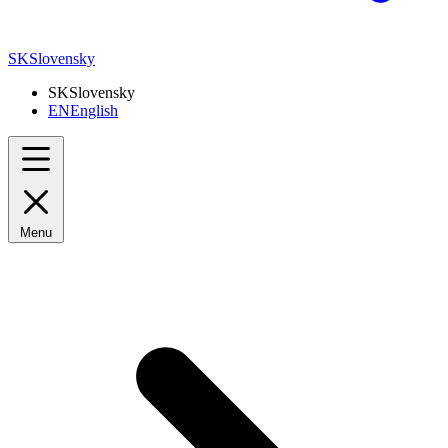
SK
Slovensky
SK
Slovensky
EN
English
Menu