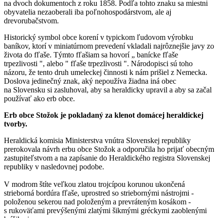
na dvoch dokumentoch z roku 1858. Podľa tohto znaku sa miestni
obyvatelia nezaoberali iba poľnohospodárstvom, ale aj
drevorubačstvom.
Historický symbol obce korení v typickom ľudovom výrobku
baníkov, ktorí v miniatúrnom prevedení vkladali najrôznejšie javy zo
života do fľaše. Týmto fľašiam sa hovorí „ banícke fľaše
trpezlivosti ", alebo " fľaše trpezlivosti ". Národopisci sú toho
názoru, že tento druh umeleckej činnosti k nám prišiel z Nemecka.
Doslova jedinečný znak, aký nepoužíva žiadna iná obec
na Slovensku si zasluhoval, aby sa heraldicky upravil a aby sa začal
používať ako erb obce.
Erb obce Stožok je pokladaný za klenot domácej heraldickej
tvorby.
Heraldická komisia Ministerstva vnútra Slovenskej republiky
prerokovala návrh erbu obce Stožok a odporučila ho prijať obecným
zastupiteľstvom a na zapísanie do Heraldického registra Slovenskej
republiky v nasledovnej podobe.
V modrom štíte veľkou zlatou trojcípou korunou ukončená
strieborná bordúra fľaše, uprostred so striebornými nástrojmi -
položenou sekerou nad položeným a prevráteným kosákom -
s rukoväťami prevýšenými zlatými šikmými gréckymi zaoblenými