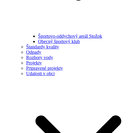
Športovo-oddychový areál Stožok
Obecný športový klub
Štandardy kvality
Odpady
Rozbory vody
Projekty
Pripravené projekty
Udalosti v obci