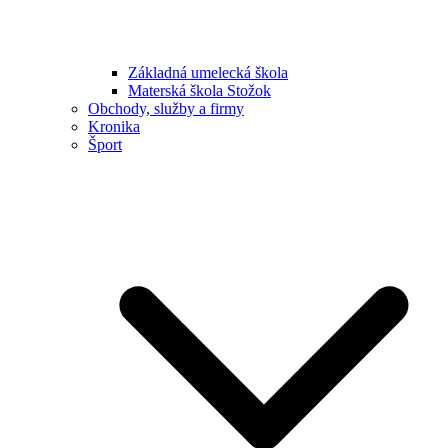
Základná umelecká škola
Materská škola Stožok
Obchody, služby a firmy
Kronika
Šport