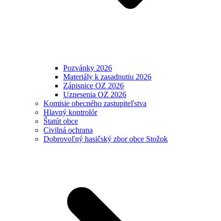
Pozvánky 2026
Materiály k zasadnutiu 2026
Zápisnice OZ 2026
Uznesenia OZ 2026
Komisie obecného zastupiteľstva
Hlavný kontrolór
Štatút obce
Civilná ochrana
Dobrovoľný hasičský zbor obce Stožok