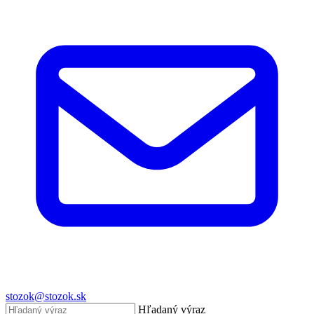
stozok@stozok.sk
Hľadaný výraz