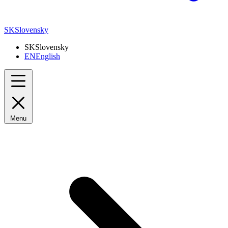
SK
Slovensky
SK
Slovensky
EN
English
Menu