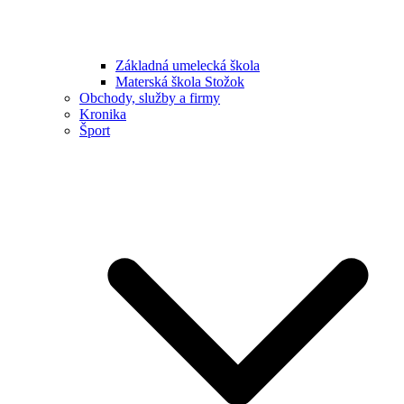
Základná umelecká škola
Materská škola Stožok
Obchody, služby a firmy
Kronika
Šport