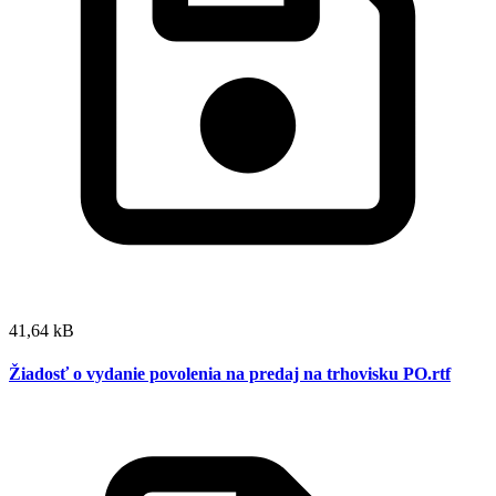
41,64 kB
Žiadosť o vydanie povolenia na predaj na trhovisku PO.rtf