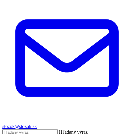
stozok@stozok.sk
Hľadaný výraz