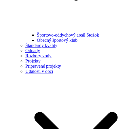
Športovo-oddychový areál Stožok
Obecný športový klub
Štandardy kvality
Odpady
Rozbory vody
Projekty
Pripravené projekty
Udalosti v obci