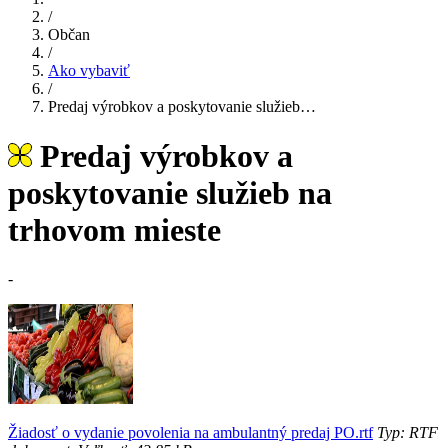
/
Občan
/
Ako vybaviť
/
Predaj výrobkov a poskytovanie služieb…
Predaj výrobkov a
poskytovanie služieb na
trhovom mieste
-
Žiadosť o vydanie povolenia na ambulantný predaj PO.rtf
Typ: RTF