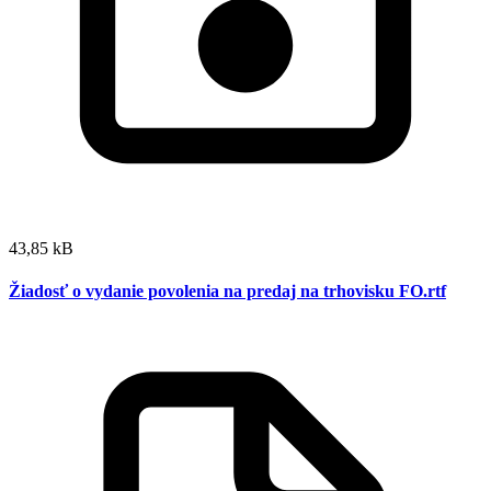
43,85 kB
Žiadosť o vydanie povolenia na predaj na trhovisku FO.rtf