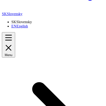
SK
Slovensky
SK
Slovensky
EN
English
Menu