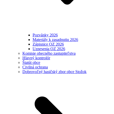
Pozvánky 2026
Materiály k zasadnutiu 2026
Zápisnice OZ 2026
Uznesenia OZ 2026
Komisie obecného zastupiteľstva
Hlavný kontrolór
Štatút obce
Civilná ochrana
Dobrovoľný hasičský zbor obce Stožok