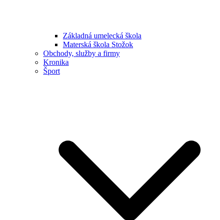
Základná umelecká škola
Materská škola Stožok
Obchody, služby a firmy
Kronika
Šport