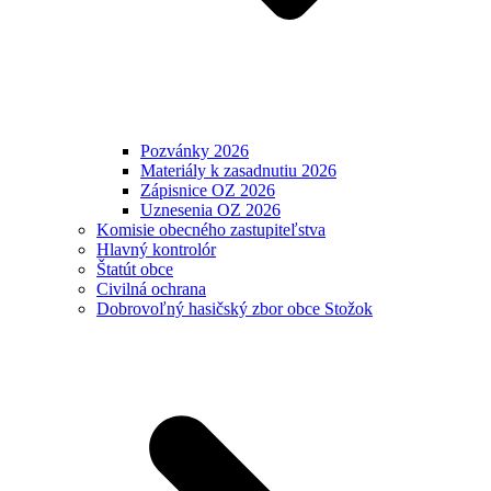
Pozvánky 2026
Materiály k zasadnutiu 2026
Zápisnice OZ 2026
Uznesenia OZ 2026
Komisie obecného zastupiteľstva
Hlavný kontrolór
Štatút obce
Civilná ochrana
Dobrovoľný hasičský zbor obce Stožok