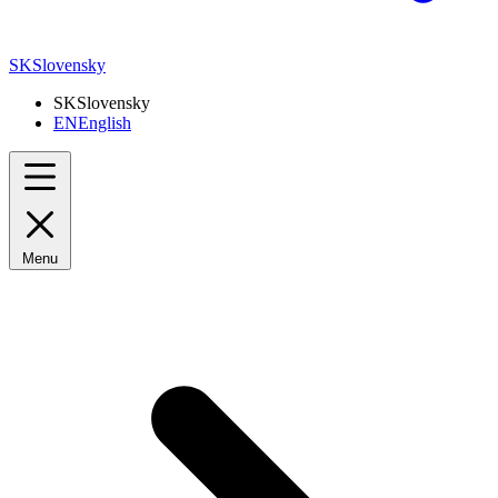
SK
Slovensky
SK
Slovensky
EN
English
Menu