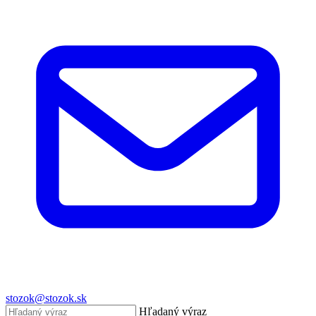
stozok@stozok.sk
Hľadaný výraz