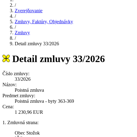
/
Zverejňovanie
/
Zmluvy, Faktúry, Objednávky
/
Zmluvy
/
Detail zmluvy 33/2026
Detail zmluvy 33/2026
Číslo zmluvy:
33/2026
Názov:
Poistná zmluva
Predmet zmluvy:
Poistná zmluva - byty 363-369
Cena:
1 230,96 EUR
1. Zmluvná strana:
Obec Stožok