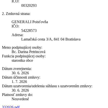
IČO:
00320293
2. Zmluvná strana:
GENERALI Poisťovňa
IČO:
54228573
Adresa:
Lamačská cesta 3/A, 841 04 Bratislava
Meno podpisujúcej osoby:
Bc. Darina Petrincová
Funkcia podpisujúcej osoby:
starostka obce
Dátum zverejnenia:
30. 6. 2026
Dátum účinnosti zmluvy:
1. 7. 2026
Dátum uzatvorenia/udelenia súhlasu s uzatvorením zmluvy:
30. 6. 2026
Platnosť zmluvy do:
Neuvedené
332026.pdf