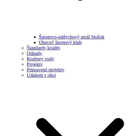
Športovo-oddychový areál Stožok
Obecný športový klub
Štandardy kvality
Odpady
Rozbory vody
Projekty
Pripravené projekty
Udalosti v obci